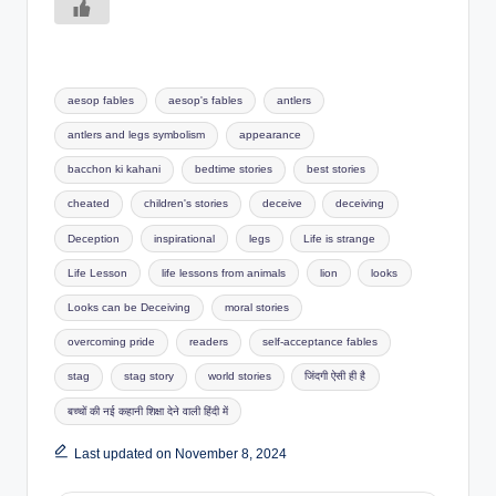
Tags:
aesop fables
aesop's fables
antlers
antlers and legs symbolism
appearance
bacchon ki kahani
bedtime stories
best stories
cheated
children's stories
deceive
deceiving
Deception
inspirational
legs
Life is strange
Life Lesson
life lessons from animals
lion
looks
Looks can be Deceiving
moral stories
overcoming pride
readers
self-acceptance fables
stag
stag story
world stories
जिंदगी ऐसी ही है
बच्चों की नई कहानी शिक्षा देने वाली हिंदी में
Last updated on November 8, 2024